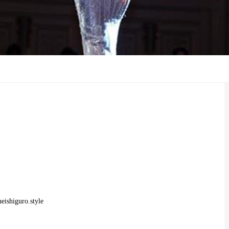
ク
eishiguro.style