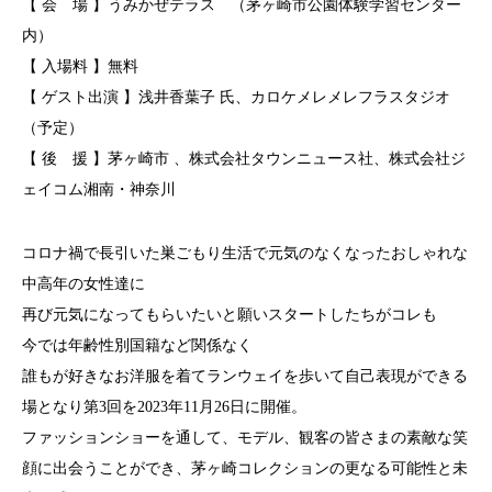
【 会 場 】
うみかぜテラス （茅ヶ崎市公園体験学習センター
内）
【 入場料 】無料
【 ゲスト出演 】浅井香葉子 氏、カロケメレメレフラスタジオ
（予定）
【 後 援 】茅ヶ崎市 、株式会社タウンニュース社、株式会社ジ
ェイコム湘南・神奈川
コロナ禍で長引いた巣ごもり生活で元気のなくなったおしゃれな
中高年の女性達に
再び元気になってもらいたいと願いスタートしたちがコレも
今では年齢性別国籍など関係なく
誰もが好きなお洋服を着てランウェイを歩いて自己表現ができる
場となり第3回を2023年11月26日に開催。
ファッションショーを通して、モデル、観客の皆さまの素敵な笑
顔に出会うことができ、茅ヶ崎コレクションの更なる可能性と未